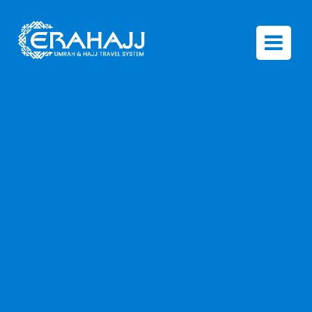
Aplikasi
Travel
Umrah
&
Haji
Terbaik