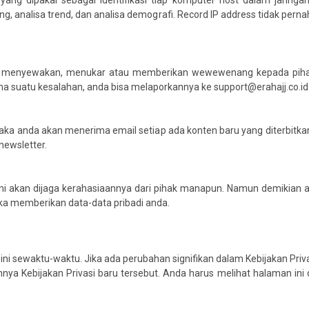
ang dipakai sebagai identifikasi tiap komputer host dalam jaringan
g, analisa trend, dan analisa demografi. Record IP address tidak pern
, menyewakan, menukar atau memberikan wewewenang kepada pihak 
na suatu kesalahan, anda bisa melaporkannya ke support@erahajj.co.id
maka anda akan menerima email setiap ada konten baru yang diterbitka
newsletter.
mi akan dijaga kerahasiaannya dari pihak manapun. Namun demikian 
tika memberikan data-data pribadi anda.
ni sewaktu-waktu. Jika ada perubahan signifikan dalam Kebijakan Privasi
nya Kebijakan Privasi baru tersebut. Anda harus melihat halaman in