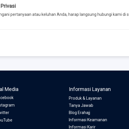
Privasi
ngani pertanyaan atau keluhan Anda, harap langsung hubungi kami di s
al Media
Informasi Layanan
cebook
Produk & Layanan
stagram
Tanya Jawab
itter
Blog Erahajj
Informasi Keamanan
ouTube
Informasi Karir