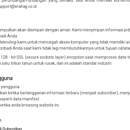
kan perundangan-undangan yang berlaku. Bila Anda memiliki komen
upport@erahajj.co.id
mpulkan akan disimpan dengan aman. Kami menyimpan informasi prib
badi Anda
eknologi kami untuk mencegah akses komputer yang tidak memiliki iz
ibadi Anda saat kami tidak lagi membutuhkannya untuk tujuan catata
 - bit SSL (secure sockets layer) encyption saat memproses data tra
atu triliun tahun untuk rusak, dan ini adalah standar industri.
ngguna
i pengguna.
kan ketika berlangganan informasi terbaru (menjadi subscriber), menja
 seperti data manifest.
ketika anda browsing website ini.
n
i Subscriber