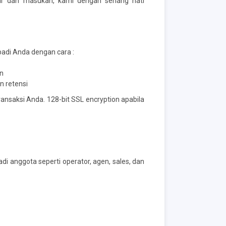
tar dan masukan, kami dengan senang hati
adi Anda dengan cara :
in
n retensi
nsaksi Anda. 128-bit SSL encryption apabila
di anggota seperti operator, agen, sales, dan