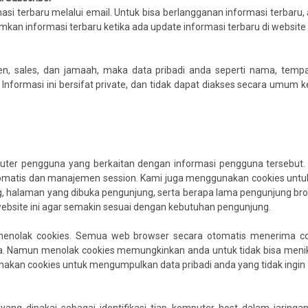
asi terbaru melalui email. Untuk bisa berlangganan informasi terbar
kan informasi terbaru ketika ada update informasi terbaru di website i
en, sales, dan jamaah, maka data pribadi anda seperti nama, tempa
 Informasi ini bersifat private, dan tidak dapat diakses secara umum
puter pengguna yang berkaitan dengan informasi pengguna tersebut
omatis dan manajemen session. Kami juga menggunakan cookies untuk 
 halaman yang dibuka pengunjung, serta berapa lama pengunjung browsin
ebsite ini agar semakin sesuai dengan kebutuhan pengunjung.
enolak cookies. Semua web browser secara otomatis menerima cook
a. Namun menolak cookies memungkinkan anda untuk tidak bisa meni
unakan cookies untuk mengumpulkan data pribadi anda yang tidak ingin