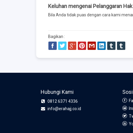
Keluhan mengenai Pelanggaran Hak 
Bila Anda tidak puas dengan cara kami mena
Bagikan :
Hubungi Kami
Sosi
Fa
0812 6371 4336
In
info@erahajj.co.id
Tw
Y