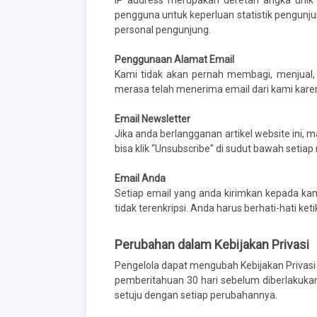
IP address merupakan deretan angka unik y
pengguna untuk keperluan statistik pengunjun
personal pengunjung.
Penggunaan Alamat Email
Kami tidak akan pernah membagi, menjual
merasa telah menerima email dari kami kare
Email Newsletter
Jika anda berlangganan artikel website ini, 
bisa klik “Unsubscribe” di sudut bawah setiap 
Email Anda
Setiap email yang anda kirimkan kepada ka
tidak terenkripsi. Anda harus berhati-hati ke
Perubahan dalam Kebijakan Privasi
Pengelola dapat mengubah Kebijakan Privasi i
pemberitahuan 30 hari sebelum diberlakukan
setuju dengan setiap perubahannya.